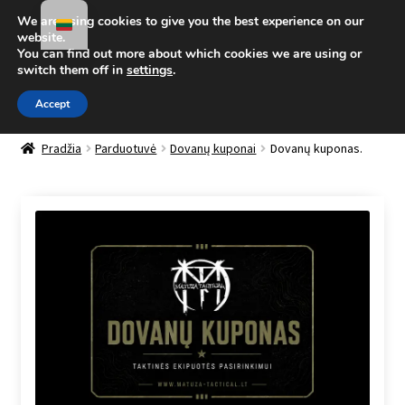
We are using cookies to give you the best experience on our
Pereiti prie meniu
Pereiti prie turinio
website.
You can find out more about which cookies we are using or
Meniu
switch them off in
settings
.
Accept
Parduotuvė
Išskleis
Pradžia
Parduotuvė
Dovanų kuponai
Dovanų kuponas.
sub-
Mano paskyra
menu
Taktinis blogas