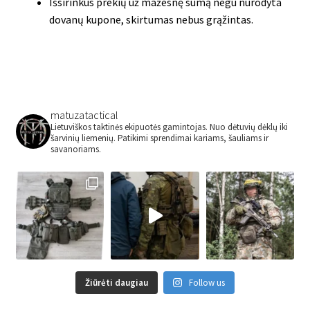
Išsirinkus prekių už mažesnę sumą negu nurodyta
dovanų kupone, skirtumas nebus grąžintas.
matuzatactical
Lietuviškos taktinės ekipuotės gamintojas.
Nuo dėtuvių dėklų iki
šarvinių liemenių.
Patikimi sprendimai kariams, šauliams ir
savanoriams.
Žiūrėti daugiau
Follow us