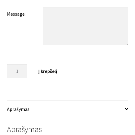
Message:
produkto
Į krepšelį
kiekis:
Dovanų
kuponas.
Aprašymas
Aprašymas