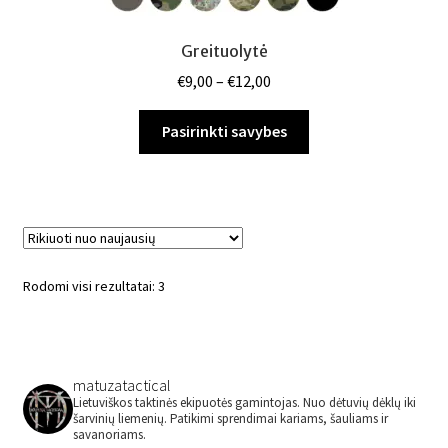
Greituolytė
Price
€
9,00
–
€
12,00
range:
This
€9,00
Pasirinkti savybes
product
through
has
€12,00
multiple
variants.
The
options
Rūšiuojama
Rodomi visi rezultatai: 3
may
pagal
be
naujausią
chosen
on
matuzatactical
the
Lietuviškos taktinės ekipuotės gamintojas.
Nuo dėtuvių dėklų iki
šarvinių liemenių.
Patikimi sprendimai kariams, šauliams ir
product
savanoriams.
page