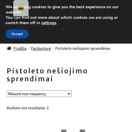
We are using cookies to give you the best experience on our
Pereiti prie meniu
Pereiti prie turinio
website.
You can find out more about which cookies we are using or
Meniu
switch them off in
settings
.
Accept
Parduotuvė
Išskleis
Pradžia
Parduotuvė
Pistoleto nešiojimo sprendimai
sub-
Nauji gaminiai
menu
Pistoleto nešiojimo
Šarvinės liemenės ir jų priedai
sprendimai
Taktiniai diržai
Dėtuvių dėklai
Rūšiuojama
Rodomi visi rezultatai: 3
pagal
Dėklai ir priedai PMP priemonėms
naujausią