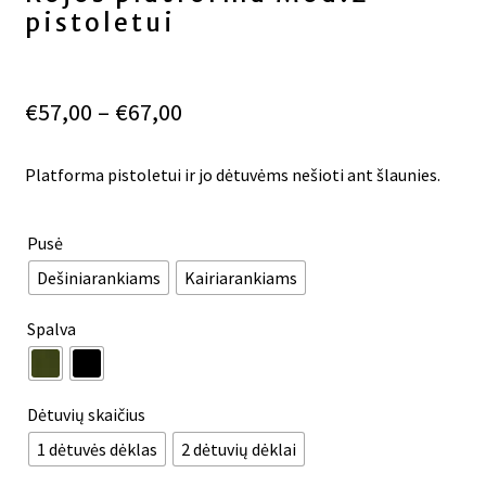
pistoletui
Price
€
57,00
–
€
67,00
range:
€57,00
Platforma pistoletui ir jo dėtuvėms nešioti ant šlaunies.
through
€67,00
Pusė
Dešiniarankiams
Kairiarankiams
Spalva
Dėtuvių skaičius
1 dėtuvės dėklas
2 dėtuvių dėklai