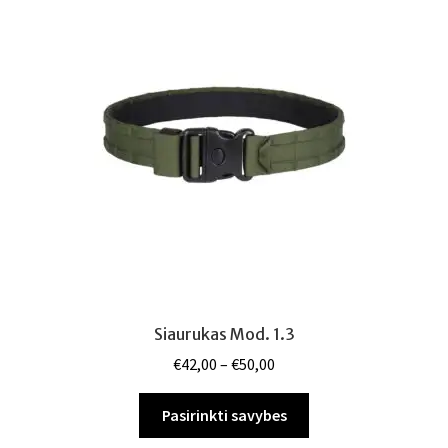
be
chosen
on
the
product
page
Siaurukas Mod. 1.3
Price
€
42,00
–
€
50,00
range:
This
€42,00
Pasirinkti savybes
product
through