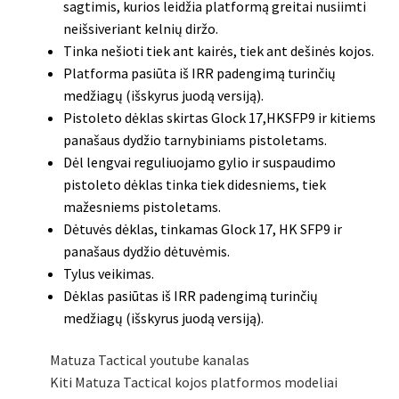
sagtimis, kurios leidžia platformą greitai nusiimti
neišsiveriant kelnių diržo.
Tinka nešioti tiek ant kairės, tiek ant dešinės kojos.
Platforma pasiūta iš IRR padengimą turinčių
medžiagų (išskyrus juodą versiją).
Pistoleto dėklas skirtas
Glock 17,HKSFP9 ir kitiems
panašaus dydžio tarnybiniams pistoletams.
Dėl lengvai reguliuojamo gylio ir suspaudimo
pistoleto dėklas
tinka tiek didesniems, tiek
mažesniems pistoletams
.
Dėtuvės dėklas, tinkamas Glock 17, HK SFP9 ir
panašaus dydžio dėtuvėmis.
Tylus veikimas.
Dėklas pasiūtas iš IRR padengimą turinčių
medžiagų (išskyrus juodą versiją).
Matuza Tactical youtube kanalas
Kiti Matuza Tactical kojos platformos modeliai