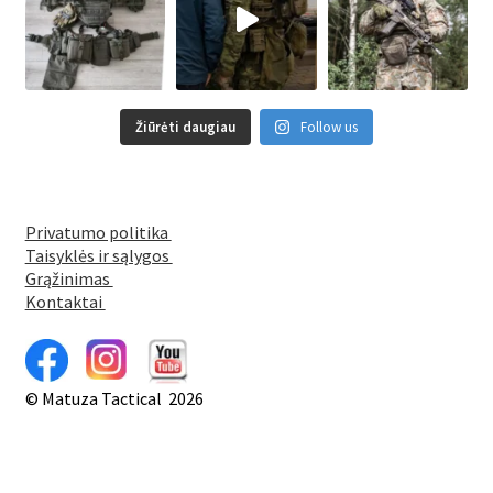
page
Žiūrėti daugiau
Follow us
Privatumo politika
Taisyklės ir sąlygos
Grąžinimas
Kontaktai
© Matuza Tactical 2026