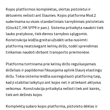
Kojos platformos komplektas, skirtas pistoletui ir
dėtuvėms nešioti ant šlaunies. Kojos platforma Mod.2
suderinama su visais standartiniais tarnybiniais pistoletais
(Glock17, HK SFP9 ir pan.). Sistema pritaikyta naudoti tiek
lauko pratybose, tiek dienos tarnybos sąlygomis.
Konstrukcija leidžia greitai užsidėti arba nusiimti
platformą neatsisegant kelnių diržo, todėl sprendimas
tinkamas naudoti dirbant transporto priemonėse.
Platforma tvirtinama prie kelnių diržo reguliuojamais
dirželiais ir papildomai fiksuojama aplink šlaunį elastingu
diržu. Tokia sistema leidžia susireguliuoti platformą taip,
kad ji stabiliai laikytųsi ant kojos net ir atliekant aktyvius
veiksmus . Konstrukcija pritaikyta nešioti tiek ant kairės,
tiek ant dešinės kojos.
Komplektą sudaro kojos platforma, pistoleto dėklas ir