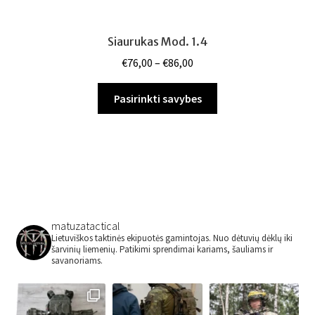
Siaurukas Mod. 1.4
Price
€
76,00
–
€
86,00
range:
This
€76,00
Pasirinkti savybes
product
through
has
€86,00
multiple
variants.
The
options
may
matuzatactical
be
Lietuviškos taktinės ekipuotės gamintojas.
Nuo dėtuvių dėklų iki
chosen
šarvinių liemenių.
Patikimi sprendimai kariams, šauliams ir
savanoriams.
on
the
product