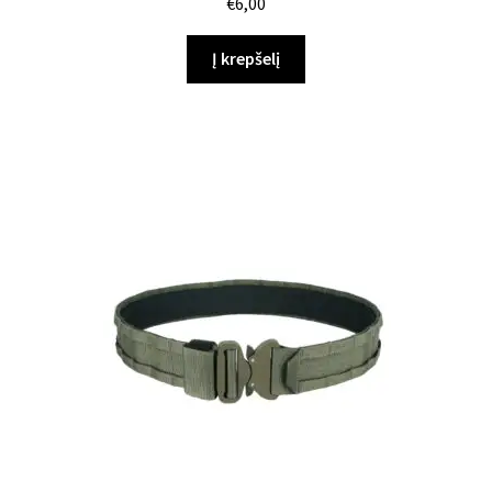
€
6,00
Į krepšelį