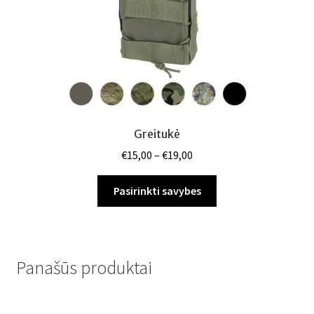
the
product
page
Greitukė
Price
€
15,00
–
€
19,00
range:
This
€15,00
Pasirinkti savybes
product
through
has
€19,00
multiple
variants.
Panašūs produktai
The
options
may