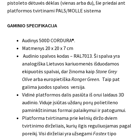
pistoleto dėtuvės dėklas (vienas arba du), šie priedai ant
platformos tvirtinami PALS/MOLLE sistema
GAMINIO SPECIFIKACIJA
Audinys 500D CORDURA®.
Matmenys 20 x 20 x 7 cm
Audinio spalvos kodas – RAL7013. Ši spalva yra
analogiška Lietuvos kariuomenės išduodamos
ekipuotės spalvai, dar žinoma kaip
Stone Grey
Olive
arba europietiška
Ranger Green.
Taip pat
galima juodos spalvos versija.
Vidinė platformos dalis pasiūta iš orui laidaus 3D
audinio. Viduje įsiūtas uždarų porų polietileno
paminkštinimas formai palaikymui ir patogumui.
Platforma tvirtinama prie kelnių diržo dviem
tvirtinimo dirželiais, kurių ilgis reguliuojamas pagal
poreikį. Visi dirželiai yra užsegami
Fastex
tipo