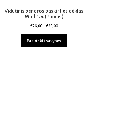
Vidutinis bendros paskirties dėklas
Mod.1.4 (Plonas)
Price
€
26,00
–
€
29,00
range:
This
€26,00
Pasirinkti savybes
product
through
has
€29,00
multiple
variants.
The
options
may
be
chosen
on
the
product