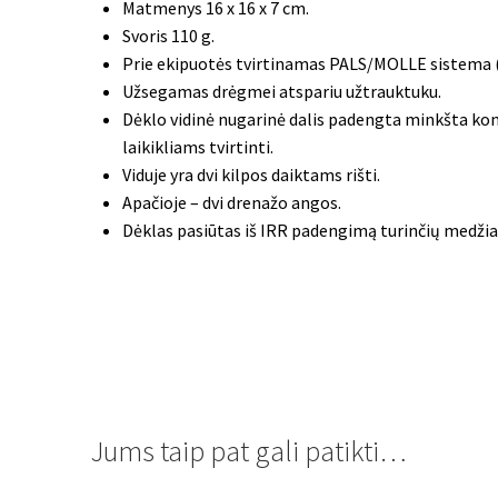
Matmenys 16
x 16 x 7 cm.
Svoris 110 g.
Prie ekipuotės tvirtinamas PALS/MOLLE sistema (4 
Užsegamas drėgmei atspariu užtrauktuku.
Dėklo vidinė nugarinė dalis padengta minkšta ko
laikikliams tvirtinti.
Viduje yra dvi kilpos daiktams rišti.
Apačioje – dvi drenažo angos.
Dėklas pasiūtas iš IRR padengimą turinčių medžia
Jums taip pat gali patikti…