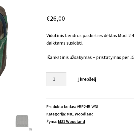
€
26,00
Vidutinis bendros paskirties dėklas Mod. 2.4
daiktams susidėti.
Išankstinis užsakymas – pristatymas per 15 
produkto
Į krepšelį
kiekis:
Vidutinis
bendros
paskirties
Produkto kodas:
VBP24B-WDL
dėklas
Kategorija:
M81 Woodland
Mod.
Žyma:
M81 Woodland
2.4