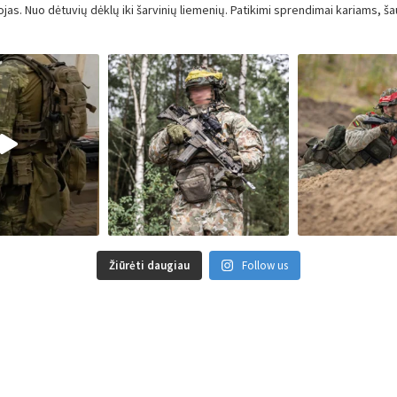
ojas.
Nuo dėtuvių dėklų iki šarvinių liemenių.
Patikimi sprendimai kariams, ša
Žiūrėti daugiau
Follow us