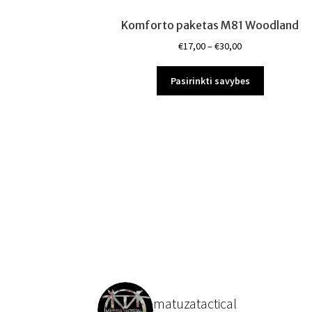
Komforto paketas M81 Woodland
Price
€
17,00
–
€
30,00
range:
This
€17,00
Pasirinkti savybes
product
through
has
€30,00
multiple
variants.
The
options
may
be
chosen
on
the
product
page
matuzatactical