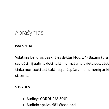
(Bazinis)
M81
Woodland
Aprašymas
PASKIRTIS
Vidutinis bendros paskirties dėklas Mod. 2.4 (Bazinis) yra
susidėti. Į jį galima dėti naktinio matymo prietaisus, at
tinka montuoti ant taktinių diržų, šarvinių liemenių a
sistema.
SAVYBĖS
Audinys CORDURA® 500D.
Audinio spalva M81 Woodland.