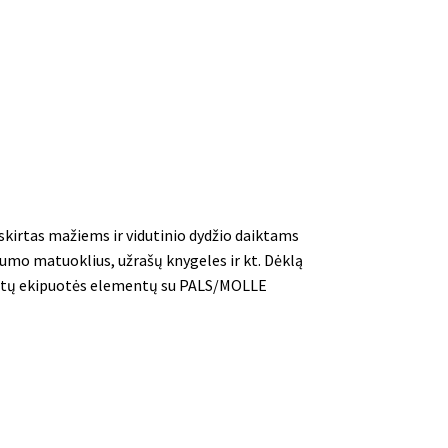
 skirtas mažiems ir vidutinio dydžio daiktams
stumo matuoklius, užrašų knygeles ir kt. Dėklą
r kitų ekipuotės elementų su PALS/MOLLE