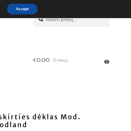
Accept
Ieškoti:
Ieškoti
€
0,00
0 prekių
skirties dėklas Mod.
oodland