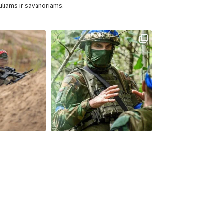
page
uliams ir savanoriams.