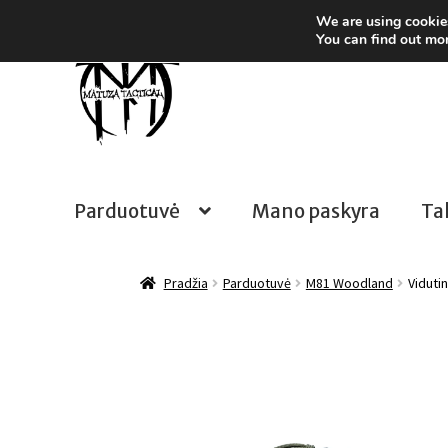
We are using cookies
Pereiti prie meniu
Pereiti prie turinio
You can find out mo
Parduotuvė
Mano paskyra
Ta
Pradžia
Parduotuvė
M81 Woodland
Viduti