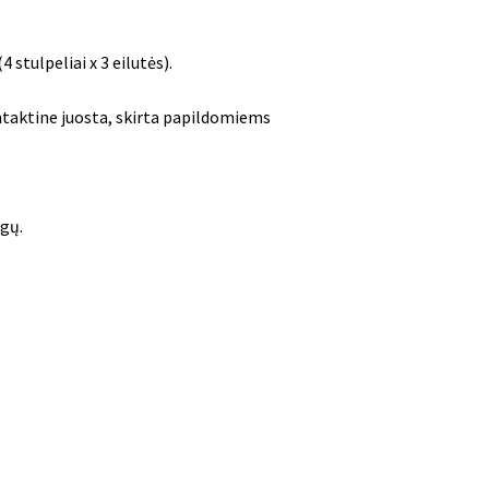
stulpeliai x 3 eilutės).
ntaktine juosta, skirta papildomiems
gų.