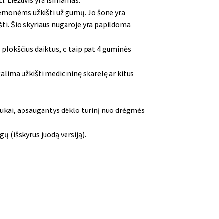
priemonėms užkišti už gumų. Jo šone yra
ti. Šio skyriaus nugaroje yra papildoma
i plokščius daiktus, o taip pat 4 guminės
alima užkišti medicininę skarelę ar kitus
ukai, apsaugantys dėklo turinį nuo drėgmės
ų (išskyrus juodą versiją).