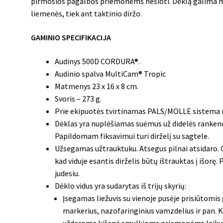
pirmosios pagalbos priemonėms nešioti. Dėklą galima mo
liemenės, tiek ant taktinio diržo.
GAMINIO SPECIFIKACIJA
Audinys 500D CORDURA®.
Audinio spalva MultiCam® Tropic
Matmenys 23
x 16 x 8 cm.
Svoris – 273 g.
Prie ekipuotės tvirtinamas PALS/MOLLE sistema (3 
Dėklas yra nuplėšiamas suėmus už didelės rankenos
Papildomam fiksavimui turi dirželį su sagtele.
Užsegamas užtrauktuku. Atsegus pilnai atsidaro. G
kad viduje esantis dirželis būtų ištrauktas į išorę
judesiu.
Dėklo vidus yra sudarytas iš trijų skyrių:
Įsegamas liežuvis su vienoje pusėje prisiūtomis
markerius, nazofaringinius vamzdelius ir pan. K
uždaroma kišenė smulkioms priemonėms laikyti.