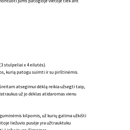
ntuoti jums patogioje vietoje tiek ant
stulpeliai x 4 eilutės).
, kurią patogu suimti ir su pirštinėmis.
reitam atsegimui dėklą reikia užsegti taip,
. Patraukus už jo dėklas atidaromas vienu
 guminėmis kilpomis, už kurių galima užkišti
itoje liežuvio pusėje yra užtrauktuku
 Liežuvis yra išimamas.