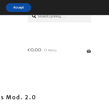
Accept
Ieškoti:
Ieškoti
€
0,00
0 prekių
s Mod. 2.0