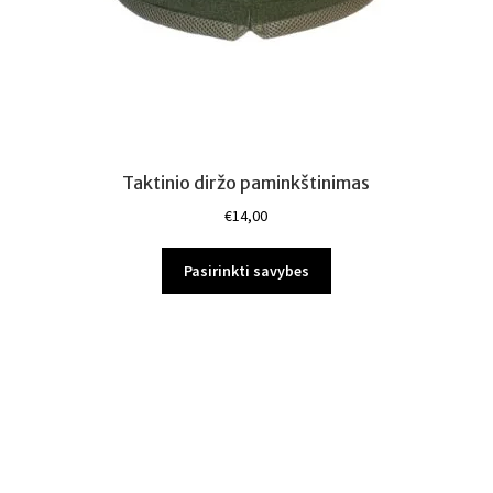
Taktinio diržo paminkštinimas
€
14,00
This
Pasirinkti savybes
product
has
multiple
variants.
The
options
may
be