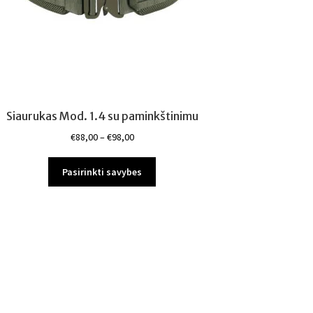
Siaurukas Mod. 1.4 su paminkštinimu
Price
€
88,00
–
€
98,00
range:
This
€88,00
Pasirinkti savybes
product
through
has
€98,00
multiple
variants.
The
options
may
be