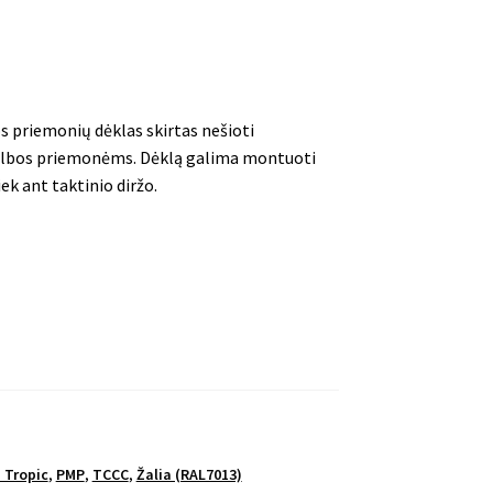
 priemonių dėklas skirtas nešioti
albos priemonėms. Dėklą galima montuoti
ek ant taktinio diržo.
 Tropic
,
PMP
,
TCCC
,
Žalia (RAL7013)