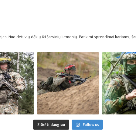
chosen
on
the
product
page
ojas.
Nuo dėtuvių dėklų iki šarvinių liemenių.
Patikimi sprendimai kariams, ša
Žiūrėti daugiau
Follow us