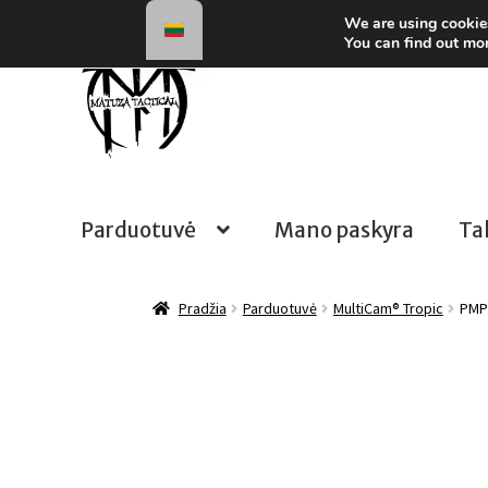
We are using cookies
Pereiti prie meniu
Pereiti prie turinio
You can find out mo
Parduotuvė
Mano paskyra
Ta
Pradžia
Parduotuvė
MultiCam® Tropic
PMP 