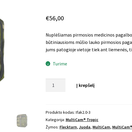
€
56,00
Nuplėšiamas pirmosios medicinos pagalbos
būtiniausioms mūšio lauko pirmosios pag
jums patogioje vietoje tiek ant liemenės, ti
Turime
produkto
Į krepšelį
kiekis:
PMP
priemonių
dėklas
Produkto kodas:
Ifak2.0-3
Mod.
Kategorija:
MultiCam® Tropic
2.0
Žymos:
Flecktarn
,
Juoda
,
MultiCam
,
MultiCam®