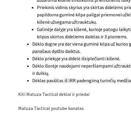
Priekinis vidinis skyrius yra skirtas didelėms 
papildoma guminė kilpa pailgai priemonei užkiš
kišenė užsegama užtrauktuku.
Galinėje dalyje yra kišenė, kurioje patogu laikyt
kilpos skirtos dideliems daiktas ir 3 ploniems.
Dėklo dugne yra dar viena guminė kilpa už kurios g
panašaus dydžio daiktus.
Dėklo priekyje yra didelė išsiplečianti kišenė.
Dėklo išorėje naudojami neperšlampami užtraukt
ir dulkių.
Dėklas pasiūtas iš IRR padengimą turinčių medžiag
Kiti Matuza Tactical deklai ir priedai
Matuza Tactical youtube kanalas.