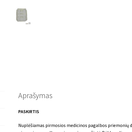
MultiCam®
Tropic
Aprašymas
PASKIRTIS
Nuplėšiamas pirmosios medicinos pagalbos priemonių dė