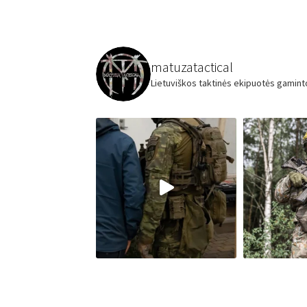
chosen
on
the
product
matuzatactical
page
Lietuviškos taktinės ekipuotės gamint