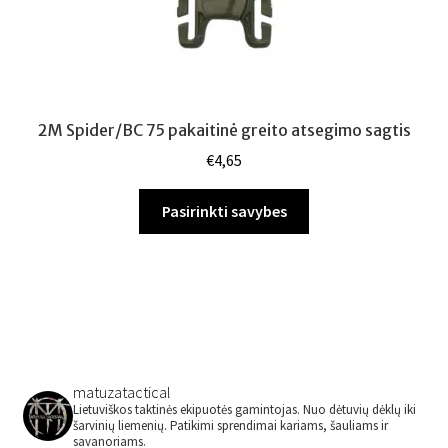
2M Spider/BC 75 pakaitinė greito atsegimo sagtis
€
4,65
This
Pasirinkti savybes
product
has
multiple
variants.
The
options
may
matuzatactical
be
Lietuviškos taktinės ekipuotės gamintojas.
Nuo dėtuvių dėklų iki
chosen
šarvinių liemenių.
Patikimi sprendimai kariams, šauliams ir
savanoriams.