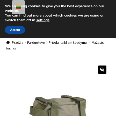
We are using cookies to give you the best experience on our
Pereiti prie meniu
Pereiti prie turinio
website.
You can find out more about which cookies we are using or
Meniu
switch them off in
settings
.
Accept
Parduotuvė
Išskleis
Pradžia
Parduotuvė
Priedai taikliam šaudymui
Mažasis
balnas
sub-
Mano paskyra
menu
Taktinis blogas