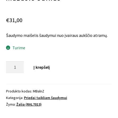
€
31,00
Šaudymo maišelis šaudymui nuo įvairaus aukščio atramų.
Turime
produkto
Į krepšelį
kiekis:
Mažasis
balnas
Produkto kodas:
MBalnZ
Kategorija:
Priedai taikliam šaudymui
Žyma:
Žalia (RAL7013)