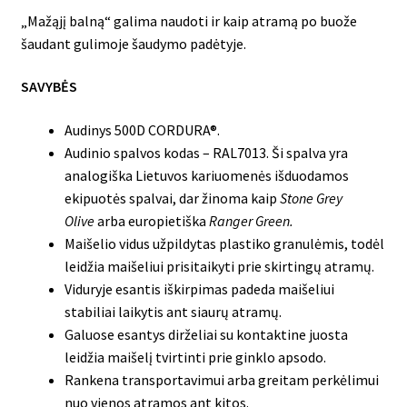
„Mažąjį balną“ galima naudoti ir kaip atramą po buože
šaudant gulimoje šaudymo padėtyje.
SAVYBĖS
Audinys 500D CORDURA®.
Audinio spalvos kodas – RAL7013. Ši spalva yra
analogiška Lietuvos kariuomenės išduodamos
ekipuotės spalvai, dar žinoma kaip
Stone Grey
Olive
arba europietiška
Ranger Green.
Maišelio vidus užpildytas plastiko granulėmis, todėl
leidžia maišeliui prisitaikyti prie skirtingų atramų.
Viduryje esantis iškirpimas padeda maišeliui
stabiliai laikytis ant siaurų atramų.
Galuose esantys dirželiai su kontaktine juosta
leidžia maišelį tvirtinti prie ginklo apsodo.
Rankena transportavimui arba greitam perkėlimui
nuo vienos atramos ant kitos.