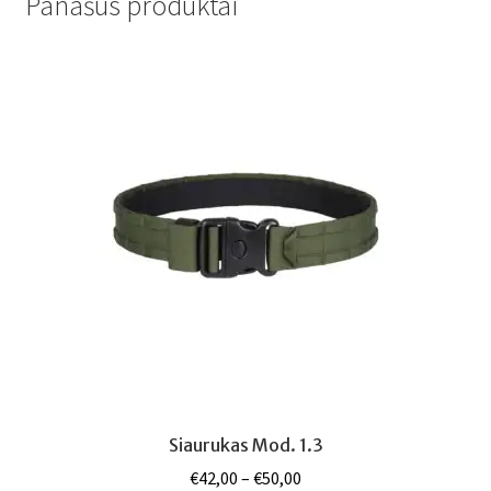
Panašūs produktai
Siaurukas Mod. 1.3
Price
€
42,00
–
€
50,00