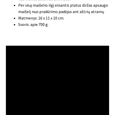
Per visą maišelio ilgį einantis platus diržas apsaugo
maišelį nuo pradūrimo padėjus ant aštrių atramų
Matmenys: 16 x 11 x 10 cm.
Svoris: apie 700 g.