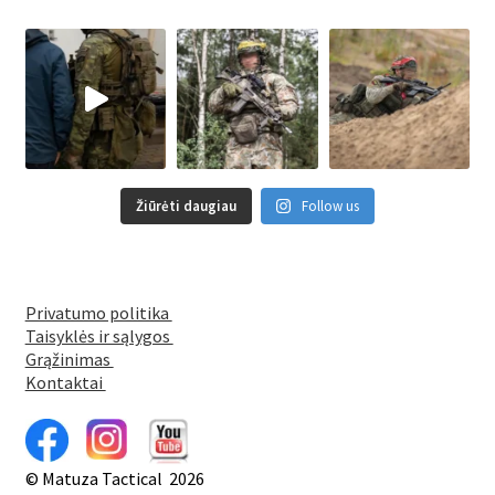
on
the
product
page
Žiūrėti daugiau
Follow us
Privatumo politika
Taisyklės ir sąlygos
Grąžinimas
Kontaktai
© Matuza Tactical 2026